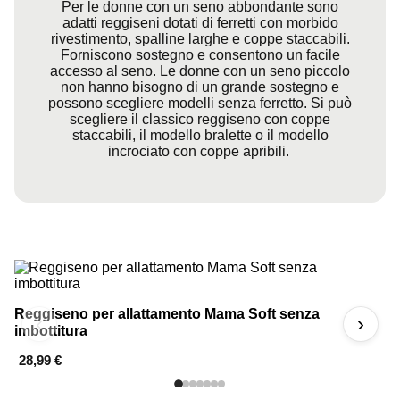
Per le donne con un seno abbondante sono
adatti reggiseni dotati di ferretti con morbido
rivestimento, spalline larghe e coppe staccabili.
Forniscono sostegno e consentono un facile
accesso al seno. Le donne con un seno piccolo
non hanno bisogno di un grande sostegno e
possono scegliere modelli senza ferretto. Si può
scegliere il classico reggiseno con coppe
staccabili, il modello bralette o il modello
incrociato con coppe apribili.
Reggiseno per allattamento Mama Soft senza
R
‹
›
imbottitura
fe
28,99 €
1