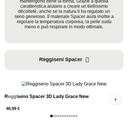
mantengono bene la forma. Grazie a questa
caratteristica aiutano a creare un bellissimo
décolleté, anche se la natura ti ha regalato un
seno generoso. Il materiale Spacer aiuta inoltre a
regolare la temperatura corporea, la pelle suda
meno e può respirare in modo ottimale.
Reggiseni Spacer
Reggiseno Spacer 3D Lady Grace New
R
‹
›
48,99 €
4