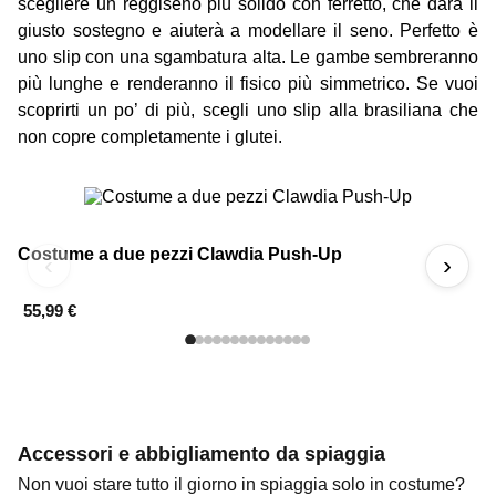
scegliere un reggiseno più solido con ferretto, che darà il
giusto sostegno e aiuterà a modellare il seno. Perfetto è
uno slip con una sgambatura alta. Le gambe sembreranno
più lunghe e renderanno il fisico più simmetrico. Se vuoi
scoprirti un po’ di più, scegli uno slip alla brasiliana che
non copre completamente i glutei.
Costume a due pezzi Clawdia Push-Up
C
‹
›
55,99 €
2
Accessori e abbigliamento da spiaggia
Non vuoi stare tutto il giorno in spiaggia solo in costume?