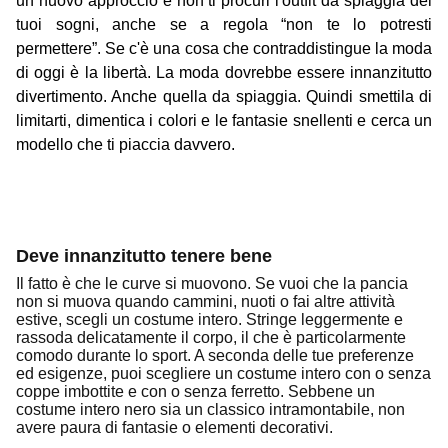
un nuovo approccio e non ti procuri l'outfit da spiaggia dei
tuoi sogni, anche se a regola “non te lo potresti
permettere”. Se c'è una cosa che contraddistingue la moda
di oggi è la libertà. La moda dovrebbe essere innanzitutto
divertimento. Anche quella da spiaggia. Quindi smettila di
limitarti, dimentica i colori e le fantasie snellenti e cerca un
modello che ti piaccia davvero.
Deve innanzitutto tenere bene
Il fatto è che le curve si muovono. Se vuoi che la pancia
non si muova quando cammini, nuoti o fai altre attività
estive, scegli un costume intero. Stringe leggermente e
rassoda delicatamente il corpo, il che è particolarmente
comodo durante lo sport. A seconda delle tue preferenze
ed esigenze, puoi scegliere un costume intero con o senza
coppe imbottite e con o senza ferretto. Sebbene un
costume intero nero sia un classico intramontabile, non
avere paura di fantasie o elementi decorativi.