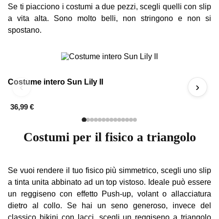
Se ti piacciono i costumi a due pezzi, scegli quelli con slip
a vita alta. Sono molto belli, non stringono e non si
spostano.
Costume intero Sun Lily II
Co
‹
›
36,99 €
3
Costumi per il fisico a triangolo
Se vuoi rendere il tuo fisico più simmetrico, scegli uno slip
a tinta unita abbinato ad un top vistoso. Ideale può essere
un reggiseno con effetto Push-up, volant o allacciatura
dietro al collo. Se hai un seno generoso, invece del
classico bikini con lacci, scegli un reggiseno a triangolo